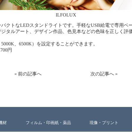
ILFOLUX
パクトなLEDスタンドライトです。手軽なUSB給電で専用ベ
デジタルアート、デザイン作品、色見本などの色味を正しく評
、5000K、6500K）を設定することができます。
700円
«
前の記事へ
次の記事へ
»
機材
フィルム・印画紙・薬品
現像・プリント