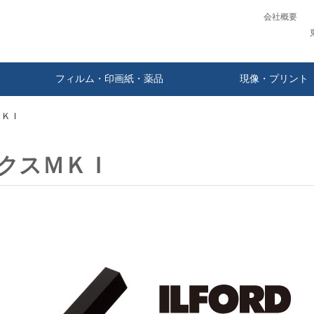
会社概要
フィルム・印画紙・薬品
現像・プリント
ＭＫＩ
クスＭＫＩ