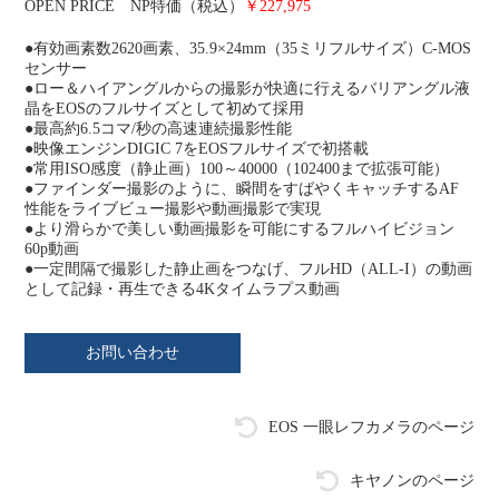
OPEN PRICE NP特価（税込）
￥227,975
●有効画素数2620画素、35.9×24mm（35ミリフルサイズ）C-MOS
センサー
●ロー＆ハイアングルからの撮影が快適に行えるバリアングル液
晶をEOSのフルサイズとして初めて採用
●最高約6.5コマ/秒の高速連続撮影性能
●映像エンジンDIGIC 7をEOSフルサイズで初搭載
●常用ISO感度（静止画）100～40000（102400まで拡張可能）
●ファインダー撮影のように、瞬間をすばやくキャッチするAF
性能をライブビュー撮影や動画撮影で実現
●より滑らかで美しい動画撮影を可能にするフルハイビジョン
60p動画
●一定間隔で撮影した静止画をつなげ、フルHD（ALL-I）の動画
として記録・再生できる4Kタイムラプス動画
お問い合わせ
EOS 一眼レフカメラのページ
キヤノンのページ