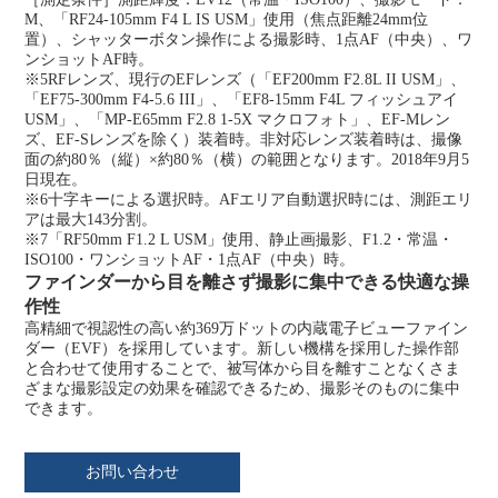
M、「RF24-105mm F4 L IS USM」使用（焦点距離24mm位
置）、シャッターボタン操作による撮影時、1点AF（中央）、ワ
ンショットAF時。
※5
RFレンズ、現行のEFレンズ（「EF200mm F2.8L II USM」、
「EF75-300mm F4-5.6 III」、「EF8-15mm F4L フィッシュアイ
USM」、「MP-E65mm F2.8 1-5X マクロフォト」、EF-Mレン
ズ、EF-Sレンズを除く）装着時。非対応レンズ装着時は、撮像
面の約80％（縦）×約80％（横）の範囲となります。2018年9月5
日現在。
※6
十字キーによる選択時。AFエリア自動選択時には、測距エリ
アは最大143分割。
※7
「RF50mm F1.2 L USM」使用、静止画撮影、F1.2・常温・
ISO100・ワンショットAF・1点AF（中央）時。
ファインダーから目を離さず撮影に集中できる快適な操
作性
高精細で視認性の高い約369万ドットの内蔵電子ビューファイン
ダー（EVF）を採用しています。新しい機構を採用した操作部
と合わせて使用することで、被写体から目を離すことなくさま
ざまな撮影設定の効果を確認できるため、撮影そのものに集中
できます。
お問い合わせ