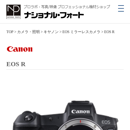
toggl
navig
TOP
>
カメラ・照明
>
キヤノン
>
EOS ミラーレスカメラ
>
EOS R
EOS R