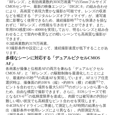
※2
「RFレンズ」と有効画素数約3030万画素
の35mmフルサイズ
CMOSセンサー、最新の映像エンジン「DIGIC 8」の組み合わせ
により、高画質で表現力豊かな撮影が可能です。レンズの収差
などを補正する「デジタルレンズオプティマイザ」が、連写速
※3
度に影響なく使用できるため、連続撮影時
でも快適さを損な
わずに「RFレンズ」の性能を引き出すことができます。また、
常用ISO感度100～40000を実現しており、明るいレンズと組み合
わせることで室内や夜景などの暗いシーンでも高画質な撮影が
できます。
※2
総画素数約3170万画素。
※3
撮影条件や設定によって、連続撮影速度が低下することがあ
ります。
多様なシーンに対応する「デュアルピクセルCMOS
AF」
各画素が撮像と位相差AFの両方を兼ねる「デュアルピクセル
CMOS AF」と「RFレンズ」の駆動制御を最適化したことによ
※4
り、最速約0.05秒
の高速AFを実現しています。AFエリア任意
※5
選択時は、撮像面の約100％（縦）×約88％（横）の範囲
で、
※6
ピントを合わせたい場所を最大5,655
のポジションから選べる
ため、自由な構図で撮影できます。さらに、EOSシリーズで初
※7
となるEV-6
の低輝度限界を達成し、肉眼では被写体の判別が
難しい暗い状況でも高精度なピント合わせを実現します。
※4
CIPAガイドラインに準拠して測定したAF時間の結果から算
出（撮影条件や使用レンズにより異なる）。内部測定方法。
［測定条件］測距輝度：EV12（常温・ISO100）、撮影モード：