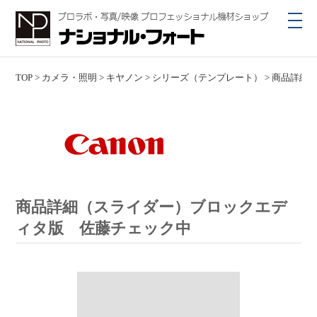
toggl
navig
TOP
>
カメラ・照明
>
キヤノン
>
シリーズ（テンプレート）
>
商品詳細
商品詳細（スライダー）ブロックエデ
ィタ版 佐藤チェック中