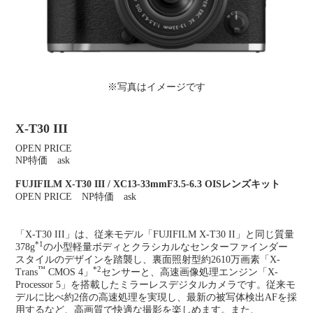
※写真はイメージです
X-T30 III
OPEN PRICE
NP特価 ask
FUJIFILM X-T30 III / XC13-33mmF3.5-6.3 OISレンズキット
OPEN PRICE NP特価 ask
「X-T30 III」は、従来モデル「FUJIFILM X-T30 II」と同じ質量
*1
378g
の小型軽量ボディとクラシカルなセンターファインダー
スタイルのデザインを踏襲し、裏面照射型約2610万画素「X-
™
*2
Trans
CMOS 4」
センサーと、高速画像処理エンジン「X-
Processor 5」を搭載したミラーレスデジタルカメラです。従来モ
デルに比べ約2倍の高速処理を実現し、最新の被写体検出AFを採
用するなど、高画質で快適な撮影を楽しめます。また、