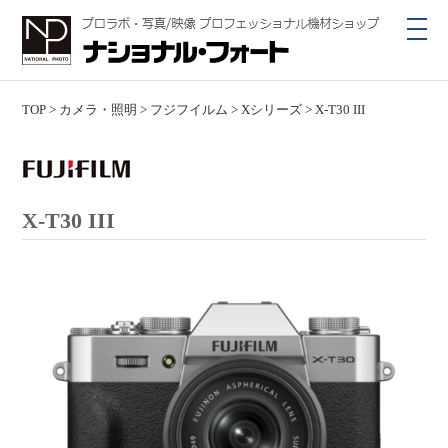
toggl
navig
TOP
>
カメラ・照明
>
フジフイルム
>
Xシリーズ
>
X-T30 III
X-T30 III