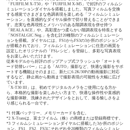
「FUJIFILM X-T50」や「FUJIFILM X-M5」で好評のフィルムシ
ミュレーションダイヤルを搭載しました。写真フィルムを交換
する感覚でさまざまな色調表現を楽しめる「フィルムシミュレ
ーション」を直感的なダイヤル操作で切り替えることができま
す。忠実な色再現性とメリハリのある階調表現を併せ持つ
「REALA ACE」や、高彩度かつ柔らかい階調表現を特長とする
「NOSTALGIC Neg.」を含む計20種類のフィルムシミュレーシ
*3
ョンを搭載。ダイヤルには、FS1からFS3の3か所のポジション
が搭載されており、フィルムシミュレーションに任意の画質を
設定したオリジナルの「FSレシピ」を登録し、多彩な写真表現
をお楽しみいただけます。
従来モデルから好評のポップアップ式フラッシュや「オートモ
ード切替レバー」による「AUTO」撮影など、快適な撮影をサポ
ートする機能はそのままに、新たに6.2K/30Pの動画撮影に対応
するなど、静止画から動画まで撮影表現の可能性を大幅に広げ
ています。
「X-T30 III」は、初めてデジタルカメラをご使用になる方か
ら、本格的な撮影を楽しみたい方まで、快適な操作性や直感的
な撮影体験、洗練されたデザインをとおして、撮る愉しさをよ
り感じられる一台です。
*1 付属バッテリー、メモリーカードを含む。
*2 X-Transは、富士フイルム（株）の商標または登録商標です。
*3 フィルムシミュレーションダイヤルに搭載した3か所のポジシ
ョン。FS1、FS2、FS3にそれぞれ全20種類のフィルムシミュレ