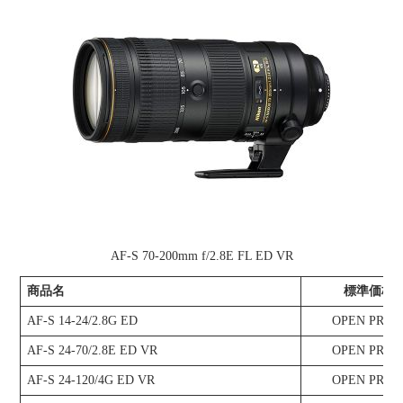
AF-S 70-200mm f/2.8E FL ED VR
商品名
標準価格
AF-S 14-24/2.8G ED
OPEN PRIC
AF-S 24-70/2.8E ED VR
OPEN PRIC
AF-S 24-120/4G ED VR
OPEN PRIC