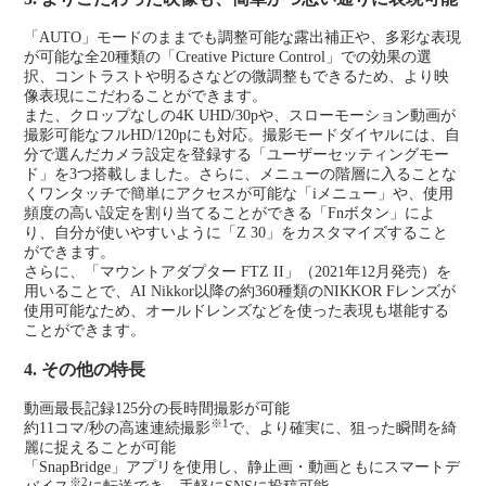
「AUTO」モードのままでも調整可能な露出補正や、多彩な表現
が可能な全20種類の「Creative Picture Control」での効果の選
択、コントラストや明るさなどの微調整もできるため、より映
像表現にこだわることができます。
また、クロップなしの4K UHD/30pや、スローモーション動画が
撮影可能なフルHD/120pにも対応。撮影モードダイヤルには、自
分で選んだカメラ設定を登録する「ユーザーセッティングモー
ド」を3つ搭載しました。さらに、メニューの階層に入ることな
くワンタッチで簡単にアクセスが可能な「iメニュー」や、使用
頻度の高い設定を割り当てることができる「Fnボタン」によ
り、自分が使いやすいように「Z 30」をカスタマイズすること
ができます。
さらに、「マウントアダプター FTZ II」（2021年12月発売）を
用いることで、AI Nikkor以降の約360種類のNIKKOR Fレンズが
使用可能なため、オールドレンズなどを使った表現も堪能する
ことができます。
4. その他の特長
動画最長記録125分の長時間撮影が可能
※1
約11コマ/秒の高速連続撮影
で、より確実に、狙った瞬間を綺
麗に捉えることが可能
「SnapBridge」アプリを使用し、静止画・動画ともにスマートデ
※2