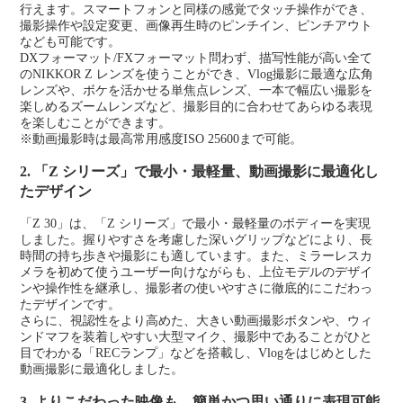
行えます。スマートフォンと同様の感覚でタッチ操作ができ、
撮影操作や設定変更、画像再生時のピンチイン、ピンチアウト
なども可能です。
DXフォーマット/FXフォーマット問わず、描写性能が高い全て
のNIKKOR Z レンズを使うことができ、Vlog撮影に最適な広角
レンズや、ボケを活かせる単焦点レンズ、一本で幅広い撮影を
楽しめるズームレンズなど、撮影目的に合わせてあらゆる表現
を楽しむことができます。
※
動画撮影時は最高常用感度ISO 25600まで可能。
2. 「Z シリーズ」で最小・最軽量、動画撮影に最適化し
たデザイン
「Z 30」は、「Z シリーズ」で最小・最軽量のボディーを実現
しました。握りやすさを考慮した深いグリップなどにより、長
時間の持ち歩きや撮影にも適しています。また、ミラーレスカ
メラを初めて使うユーザー向けながらも、上位モデルのデザイ
ンや操作性を継承し、撮影者の使いやすさに徹底的にこだわっ
たデザインです。
さらに、視認性をより高めた、大きい動画撮影ボタンや、ウィ
ンドマフを装着しやすい大型マイク、撮影中であることがひと
目でわかる「RECランプ」などを搭載し、Vlogをはじめとした
動画撮影に最適化しました。
3. よりこだわった映像も、簡単かつ思い通りに表現可能