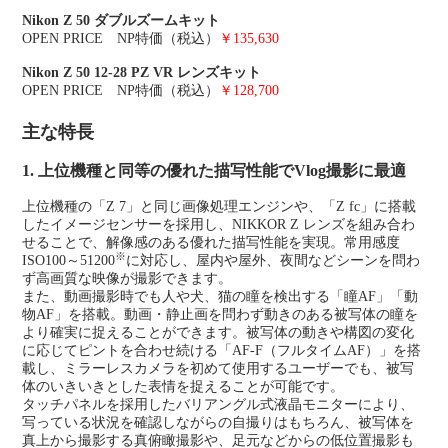
Nikon Z 50 ダブルズームキット
OPEN PRICE NP特価（税込）
￥135,630
Nikon Z 50 12-28 PZ VR レンズキット
OPEN PRICE NP特価（税込）
￥128,700
主な特長
1. 上位機種と同等の優れた描写性能でVlog撮影に最適
上位機種の「Z 7」と同じ画像処理エンジンや、「Z fc」に搭載
したイメージセンサーを採用し、NIKKOR Z レンズを組み合わ
せることで、解像感のある優れた描写性能を実現。常用感度
※
ISO100～51200
に対応し、屋内や屋外、夜間などシーンを問わ
ず高画質な映像が撮影できます。
また、動画撮影時でも人や犬、猫の瞳を検出する「瞳AF」「動
物AF」を搭載。動画・静止画を問わず動きのある被写体の瞳を
より確実に捉えることができます。被写体の動きや構図の変化
に応じてピントを合わせ続ける「AF-F（フルタイムAF）」を搭
載し、ミラーレスカメラを初めて使用するユーザーでも、被写
体のいきいきとした表情を捉えることが可能です。
タッチパネルを採用したバリアングル式液晶モニターにより、
写っている状況を確認しながらの自撮りはもちろん、被写体を
真上から撮影する真俯瞰撮影や、足元などからの低位置撮影も