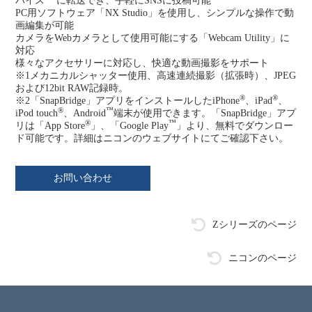
バイス
に転送でき、手軽にSNSに投稿可能
PC用ソフトウェア「NX Studio」を使用し、シンプルな操作で動
画編集が可能
カメラをWebカメラとして使用可能にする「Webcam Utility」に
対応
様々なアクセサリーに対応し、快適な動画撮影をサポート
※1
メカニカルシャッター使用、高速連続撮影（拡張時）、JPEG
および12bit RAW記録時。
®
®
※2
「SnapBridge」アプリをインストールしたiPhone
、iPad
、
®
™
iPod touch
、Android
端末が使用できます。「SnapBridge」アプ
®
™
リは「App Store
」、「Google Play
」より、無料でダウンロー
ド可能です。詳細はニコンのウェブサイトにてご確認下さい。
お問い合わせ
Zシリーズのページ
ニコンのページ