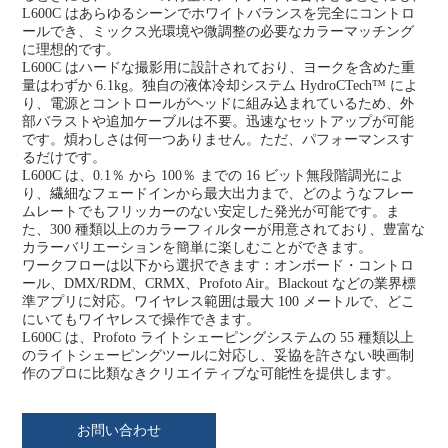
L600C はあらゆるシーンでホワイトバランスを完全にコントロ
ールでき、ミックス光環境や微調整の必要なカラーマッチング
に理想的です。
L600C はハードな撮影用に設計されており、ヨークを含めた重
量はわずか 6.1kg。独自の液体冷却システム HydroCTech™ によ
り、電源とコントロールがヘッドに組み込まれているため、外
部バラストや追加ケーブルは不要。迅速なセットアップが可能
です。煩わしさは何一つありません。ただ、パフォーマンスす
るだけです。
L600C は、0.1％ から 100％ までの 16 ビット無段階調光によ
り、繊細なフェードインから最大出力まで、どのようなフレー
ムレートでもフリッカーのない安定した発光が可能です。ま
た、300 種類以上のカラーフィルターが用意されており、豊富な
カラーバリエーションを簡単に楽しむことができます。
ワークフローは以下から選択できます：オンボード・コントロ
ール、DMX/RDM、CRMX、Profoto Air。Blackout などの業界標
準アプリに対応。ワイヤレス範囲は最大 100 メートルで、どこ
にいてもワイヤレスで操作できます。
L600C は、Profoto ライトシェーピングシステムの 55 種類以上
のライトシェーピングツールに対応し、妥協を許さない映画制
作のプロに比類なきクリエイティブな可能性を提供します。
お問い合わせ