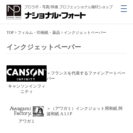
toggl
navig
TOP
>
フィルム・印画紙・薬品
>
インクジェットペーパー
インクジェットペーパー
＞フランスを代表するファインアートペー
パー
キャンソンインフィ
ニティ
＞
（アワガミ）インクジェット用和紙 阿
波和紙 A.I.J.P
アワガミ