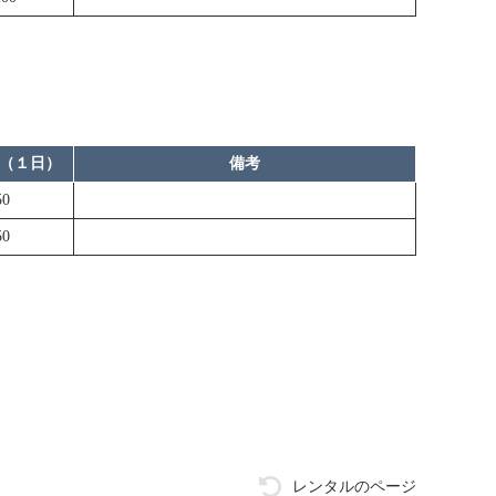
（１日）
備考
50
50
レンタルのページ