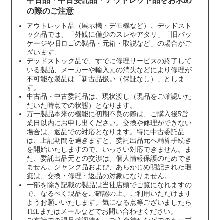
中古品・中古委託品・アウトレット品をお求め
の際のご注意
アウトレット品（展示機・デモ機など）、デッドスト
ック品では、「外観に僅少のスレやアタリ」「旧パッ
ケージや旧ロゴの製品・元箱・取説など」の場合がご
ざいます。
デッドストック品で、すでに修理サービスの終了して
いる製品、メーカーや輸入元の消失などにより修理が
不可能な製品は「新古品扱い（保証なし）」としま
す。
中古品・中古委託品は、現状渡し（現品をご確認いた
だいた時点での状態）となります。
万一製品本来の機能に初期不良の際は、ご購入後5営
業日以内にお申し出ください。交換や修理ができない
場合は、返品での対応となります。特に中古委託品
は、上記期間を過ぎますと、委託出品元へ精算手続き
を開始いたしますので、いっさい対応できません。ま
た、委託出品元との交渉は、個人情報保護のためでき
ません。ジャンク品および、あらかじめ明記された瑕
疵は、交換・修理・返品の対象になりません。
一部を除き記載の製品は当社店頭でご覧になれますの
で、なるべく現品をご確認の上、ご利用いただけます
ようお願いいたします。気になる点等ございましたら
TELまたはメールなどでお問い合わせください。